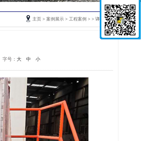
主页
>
案例展示
>
工程案例
>
> 详细信息
字号：
大
中
小